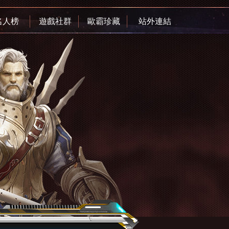
名人榜
遊戲社群
歐霸珍藏
站外連結