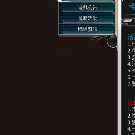
遊戲公告
最新活動
國際資訊
活動
1
2
3
4
5
6
7
注
1
2.
3
4