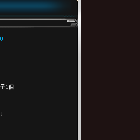
0
子1個
力