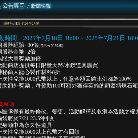
[限時活動] 七月半活動
時間：2025年7月18日 18:00 ~ 2025年7月21日 18:0
.伺服器經驗+30倍
(包含夜間加成)
.伺服器金幣+2倍
.無限大賽獎勵加倍
.活動商店提供每日限量天幣/水鑽道具購買
.神秘商人龍心製作材料8折
.一次性兌換1000代幣以上，任意金額回饋比例都為100%
.贊助額外獎勵，每贊助100可額外獲得英雄的頭盔精煉石箱
意事項
.本團隊保有最終修改、變更、活動解釋及取消本活動之權
福袋將於7/21 23:59回收
.變身頭巾為永久性道具
.一次性兌換1000以上代幣才有回饋