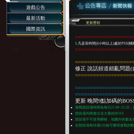
遊戲公告
最新活動
更新歷程
國際資訊
===================
1.凡是長時間(6小時以上)處於PS
===================
=================
修正 說話頻道錯亂問題
===================
==================
===================
更新 晚間9點加碼的BO
激戰競技場時間為每日21:00~21:20
競技場內將會出沒大量的BOSS
競技場不可使用瞬移，地圖內有數名
在競技場每待滿1分鐘可獲得激戰的勳