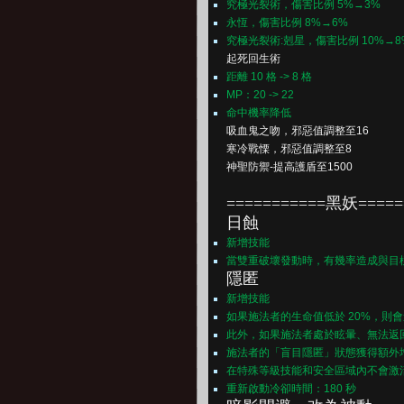
究極光裂術，傷害比例 5%→3%
永恆，傷害比例 8%→6%
究極光裂術:剋星，傷害比例 10%→
起死回生術
距離 10 格 -> 8 格
MP：20 -> 22
命中機率降低
吸血鬼之吻，邪惡值調整至16
寒冷戰慄，邪惡值調整至8
神聖防禦-提高護盾至1500
===========黑妖=====
日蝕
新增技能
當雙重破壞發動時，有幾率造成與目
隱匿
新增技能
如果施法者的生命值低於 20%，則會
此外，如果施法者處於眩暈、無法返
施法者的「盲目隱匿」狀態獲得額外
在特殊等級技能和安全區域內不會激
重新啟動冷卻時間：180 秒