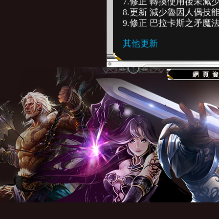
7.修正 轉換使用後未減
8.更新 減少魯因人偶技
9.修正 巴拉卡斯之矛魔
其他更新