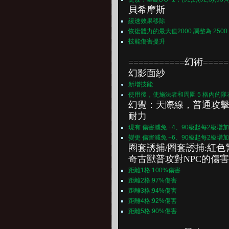
貝希摩斯
緩速效果移除
恢復體力的最大值2000 調整為 2500
技能傷害提升
===========幻術=====
幻影面紗
新增技能
使用後，使施法者和周圍 5 格內的隊
幻覺：天際線，
普通攻擊
耐力
現有 傷害減免 +4、90級起每2級增加1(90,5)(
變更 傷害減免 +6、90級起每2級增加1(90,7)(
圈套誘捕/圈套誘捕:紅色
奇古獸普攻對NPC的傷
距離1格:100%傷害
距離2格:97%傷害
距離3格:94%傷害
距離4格:92%傷害
距離5格:90%傷害