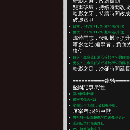
暗影閃避，改為被動
雙重破壞，持續時間改成9
暗影之牙，持續時間改成9
破壞盔甲
目前：+48%/+18% (施術者/其他)
更改：+50%/+17% (施術者/其他)
燃燒鬥志，發動機率提
暗影之足:追擊者，負面效
復仇
目前：生命值低於或等於30%的目
更改：生命值低於或等於25%的目
暗影之足，冷卻時間延長到
===========龍騎=====
堅固記事:野性
新增被動技能
屠宰者傷害+12
堅固記事:獸性，發動機率提升
屠宰者:深淵巨獸
無視對手反擊技能的閃避機率提升
受到反擊的傷害降低
PVP額外傷害提升