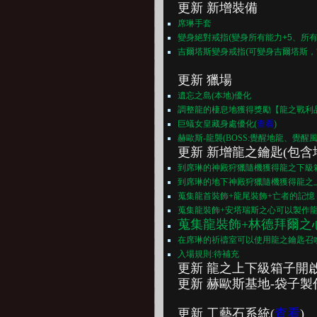
更新 新增裝備
席琳手套
變身絕對戒指(變身所有能力+5、所有耐
吉爾塔斯變身戒指(可變身吉爾塔斯，
更新 獵場
遺忘之島(本地)優化
調整龍的棲息地獲得獎勵【龍之戰利
巨蟻女皇藏身處
優化(
查看
)
赫歐斯-龍襲(BOSS:覺醒地龍、覺醒風
更新 新增龍之鑰匙(包
到席琳的神殿狩獵隨機獲得龍之下級
到席琳的地下神殿狩獵隨機獲得龍之
蒐集龍首裝飾+龍尾裝飾+亡者的記
蒐集龍裝飾+安塔瑞斯之心可以製作龍
蒐集龍裝飾+林德拜爾之
在席琳的祈禱室可以使用龍之鑰匙召
入場規則:待補充
更新 龍之上下級箱子開
更新 赫歐斯基地-袋子
更新 工藝石系統(
查看
)