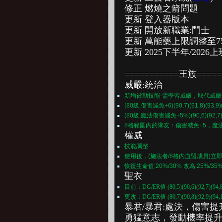
修正 燃燒之箭問題
更新 登入器版本
更新 開放新職業:鬥士
更新 萬能藥上限調整至7
更新 2025下半年/202
===========王族=====
威嚴:統治
新增被動技能-需學習威嚴，取代威嚴
(80級,傷害減免+6)(90,7)(91,8)(93,9)(94
(80級,魔法傷害減免+5%)(90,6)(92,7)(94
8格範圍內的隊友：傷害減免+5，魔
權威
技能調整
使用後，(施法者/8格內血盟成員)立即
恢復生命值:20%/30% 改為 25%/35
聖衣
目前：DG/ER值 (80,5)(90,6)(92,7)(94,8)
更改：DG/ER值 (80,7)(90,8)(92,9)(94,10
暴君/暴君:處決，傷害提
勇猛意志，發動機率提