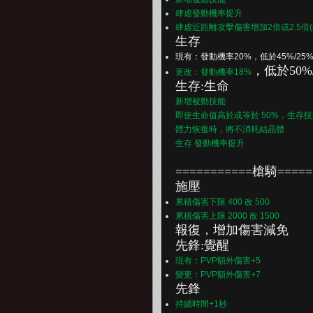
肆虐發動機率提升
肆虐近距離攻擊傷害增加2倍或2.5倍(
生存
現有：發動機率20%，低於45%/25%
，
低於50%
更改：發動機率18%
生存:生命
新增被動技能
即使生命值高於或等於 50%，生存
體力恢復時，將不消耗結晶體
生存 發動機率提升
===========槍騎=====
施壓
累積傷害下限 400 改 500
累積傷害上限 2000 改 1500
報復，
增加傷害減免
先鋒:覺醒
現有：PVP額外傷害+5
變更：PVP額外傷害+7
先鋒
持續時間+1秒