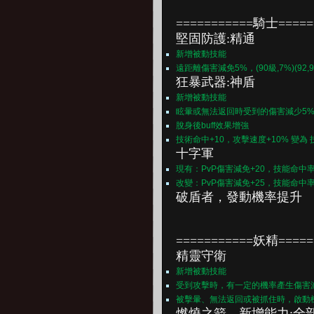
===========騎士=====
堅固防護:精通
新增被動技能
遠距離傷害減免5%，(90級,7%)(92,9)(94
狂暴武器:神盾
新增被動技能
眩暈或無法返回時受到的傷害減少5
脫身後buff效果增強
技術命中+10，攻擊速度+10% 變為 
十字軍
現有：PvP傷害減免+20，技能命中率
改變：PvP傷害減免+25，技能命中率
破盾者，
發動機率提升
===========妖精=====
精靈守衛
新增被動技能
受到攻擊時，有一定的機率產生傷害
被擊暈、無法返回或被抓住時，啟動
燃燒之箭，
新增能力:全部