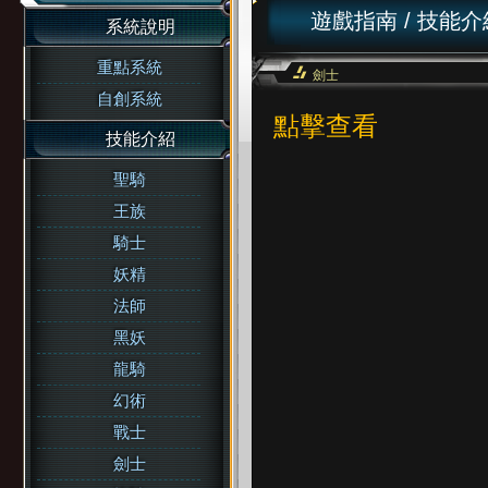
遊戲指南
/
技能介
系統說明
重點系統
劍士
自創系統
點擊查看
技能介紹
聖騎
王族
騎士
妖精
法師
黑妖
龍騎
幻術
戰士
劍士