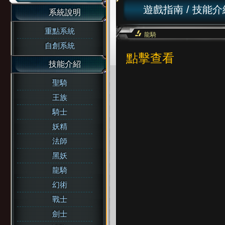
遊戲指南
/
技能介
系統說明
重點系統
龍騎
自創系統
點擊查看
技能介紹
聖騎
王族
騎士
妖精
法師
黑妖
龍騎
幻術
戰士
劍士